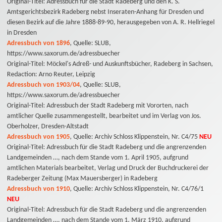
Original-Titel: Adressbuch für die Stadt Radeberg und den K. S.
Amtsgerichtsbezirk Radeberg nebst Inseraten-Anhang für Dresden und
diesen Bezirk auf die Jahre 1888-89-90, herausgegeben von A. R. Hellriegel
in Dresden
Adressbuch von 1896
, Quelle: SLUB,
https://www.saxorum.de/adressbuecher
Original-Titel: Möckel's Adreß- und Auskunftsbücher, Radeberg in Sachsen,
Redaction: Arno Reuter, Leipzig
Adressbuch von 1903/04
, Quelle: SLUB,
https://www.saxorum.de/adressbuecher
Original-Titel: Adressbuch der Stadt Radeberg mit Vororten, nach
amtlicher Quelle zusammengestellt, bearbeitet und im Verlag von Jos.
Oberholzer, Dresden-Altstadt
Adressbuch von 1905
, Quelle: Archiv Schloss Klippenstein, Nr. C4/75
NEU
Original-Titel: Adressbuch für die Stadt Radeberg und die angrenzenden
Landgemeinden …, nach dem Stande vom 1. April 1905, aufgrund
amtlichen Materials bearbeitet, Verlag und Druck der Buchdruckerei der
Radeberger Zeitung (Max Mauersberger) in Radeberg
Adressbuch von 1910
, Quelle: Archiv Schloss Klippenstein, Nr. C4/76/1
NEU
Original-Titel: Adressbuch für die Stadt Radeberg und die angrenzenden
Landgemeinden …, nach dem Stande vom 1. März 1910, aufgrund